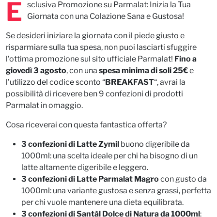
E
sclusiva Promozione su Parmalat: Inizia la Tua
Giornata con una Colazione Sana e Gustosa!
Se desideri iniziare la giornata con il piede giusto e
risparmiare sulla tua spesa, non puoi lasciarti sfuggire
l’ottima promozione sul sito ufficiale Parmalat!
Fino a
giovedì 3 agosto
, con una
spesa minima di soli 25€
e
l’utilizzo del codice sconto “
BREAKFAST
“, avrai la
possibilità di ricevere ben 9 confezioni di prodotti
Parmalat in omaggio.
Cosa riceverai con questa fantastica offerta?
3 confezioni di Latte Zymil
buono digeribile da
1000ml: una scelta ideale per chi ha bisogno di un
latte altamente digeribile e leggero.
3 confezioni di Latte Parmalat Magro
con gusto da
1000ml: una variante gustosa e senza grassi, perfetta
per chi vuole mantenere una dieta equilibrata.
3 confezioni di Santàl Dolce di Natura da 1000ml
: