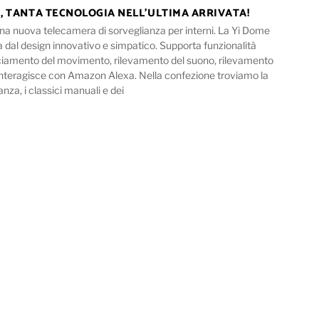
, TANTA TECNOLOGIA NELL’ULTIMA ARRIVATA!
una nuova telecamera di sorveglianza per interni. La Yi Dome
al design innovativo e simpatico. Supporta funzionalità
ciamento del movimento, rilevamento del suono, rilevamento
nteragisce con Amazon Alexa. Nella confezione troviamo la
nza, i classici manuali e dei