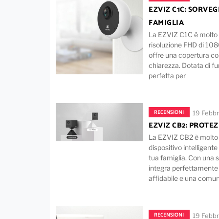
EZVIZ C1C: SORVE
FAMIGLIA
La EZVIZ C1C è molto 
risoluzione FHD di 10
offre una copertura co
chiarezza. Dotata di fu
perfetta per
RECENSIONI
19 Febbr
EZVIZ CB2: PROTE
La EZVIZ CB2 è molto p
dispositivo intelligente
tua famiglia. Con una s
integra perfettamente
affidabile e una comun
RECENSIONI
19 Febbr