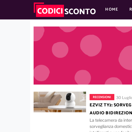
HOME
MAIN NAVIGATION
Skip to content
RECENSIONI
30 Lugli
EZVIZ TY2: SORVE
AUDIO BIDIREZIO
La telecamera da inter
sorveglianza domestica