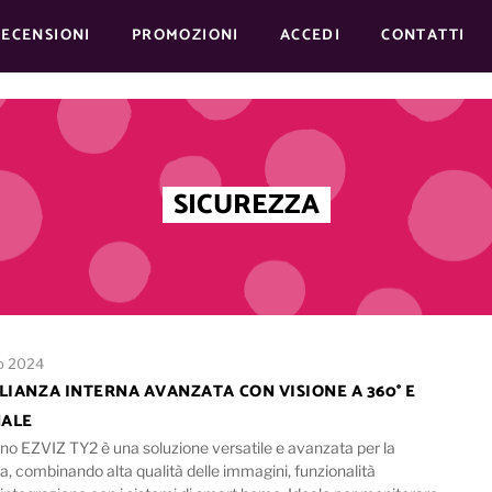
RECENSIONI
PROMOZIONI
ACCEDI
CONTATTI
SICUREZZA
o 2024
GLIANZA INTERNA AVANZATA CON VISIONE A 360° E
NALE
no EZVIZ TY2 è una soluzione versatile e avanzata per la
, combinando alta qualità delle immagini, funzionalità