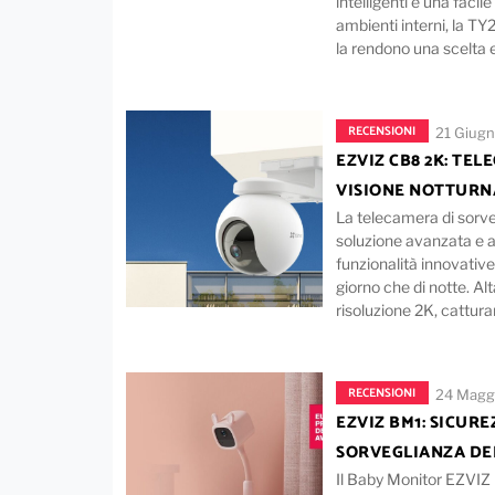
intelligenti e una faci
ambienti interni, la TY
la rendono una scelta 
RECENSIONI
21 Giug
EZVIZ CB8 2K: TE
VISIONE NOTTURN
La telecamera di sorv
soluzione avanzata e a
funzionalità innovative
giorno che di notte. Al
risoluzione 2K, cattura
RECENSIONI
24 Magg
EZVIZ BM1: SICUR
SORVEGLIANZA DEI
Il Baby Monitor EZVIZ