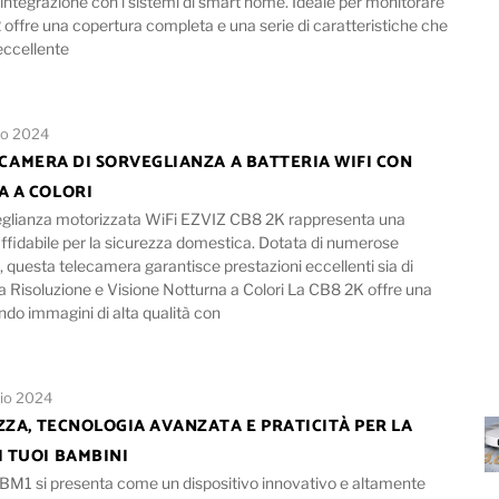
le integrazione con i sistemi di smart home. Ideale per monitorare
2 offre una copertura completa e una serie di caratteristiche che
eccellente
no 2024
LECAMERA DI SORVEGLIANZA A BATTERIA WIFI CON
A A COLORI
eglianza motorizzata WiFi EZVIZ CB8 2K rappresenta una
ffidabile per la sicurezza domestica. Dotata di numerose
, questa telecamera garantisce prestazioni eccellenti sia di
ta Risoluzione e Visione Notturna a Colori La CB8 2K offre una
ndo immagini di alta qualità con
io 2024
EZZA, TECNOLOGIA AVANZATA E PRATICITÀ PER LA
 TUOI BAMBINI
 BM1 si presenta come un dispositivo innovativo e altamente