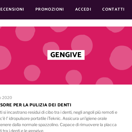
RECENSIONI
PROMOZIONI
ACCEDI
CONTATTI
GENGIVE
o 2020
SORE PER LA PULIZIA DEI DENTI
 ti si incastrano residui di cibo tra i denti, negli angoli più remoti e
 c’è l’ idropulsore portatile iTeknic. Assicura un’igiene orale
ottenere dalla normale spazzolino. Capace di rimuovere la placca
ti tra i denti e le gengive.