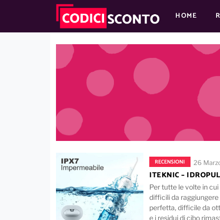
HOME
MAIN NAVIGATION
Skip to content
RECENSIONI
26 Marz
ITEKNIC – IDROPUL
Per tutte le volte in cui
difficili da raggiungere
perfetta, difficile da 
e i residui di cibo rimas